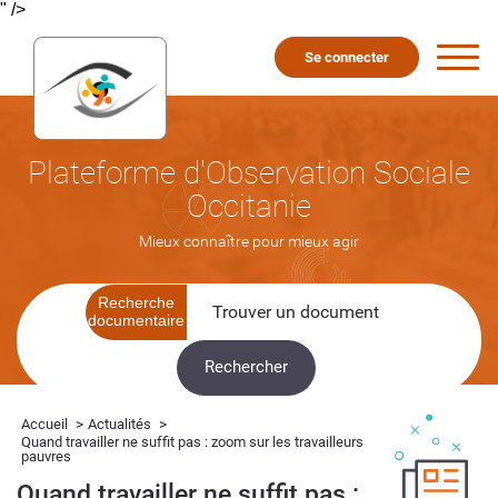
" />
Se connecter
Plateforme d'Observation Sociale
Occitanie
Mieux connaître pour mieux agir
Recherche
documentaire
>
>
Accueil
Actualités
Quand travailler ne suffit pas : zoom sur les travailleurs
pauvres
Quand travailler ne suffit pas :