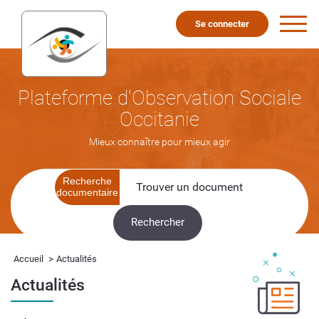
Se connecter
Plateforme d'Observation Sociale
Occitanie
Mieux connaître pour mieux agir
Recherche
documentaire
>
Accueil
Actualités
Actualités