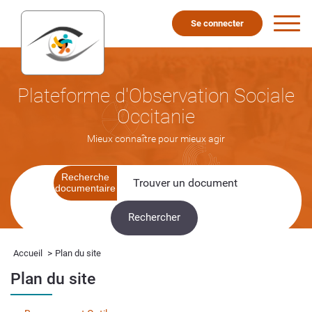
Se connecter
Plateforme d'Observation Sociale
Occitanie
Mieux connaître pour mieux agir
Recherche
documentaire
>
Accueil
Plan du site
Plan du site