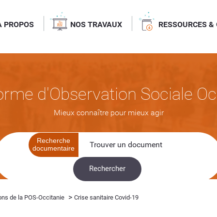
À PROPOS
NOS TRAVAUX
RESSOURCES & 
orme d'Observation Sociale Oc
Mieux connaître pour mieux agir
Recherche
documentaire
>
ons de la POS-Occitanie
Crise sanitaire Covid-19