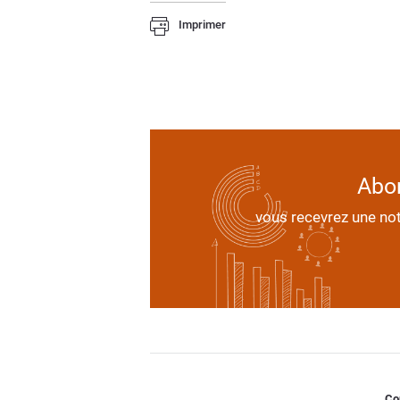
Imprimer
Abon
vous recevrez une no
Co