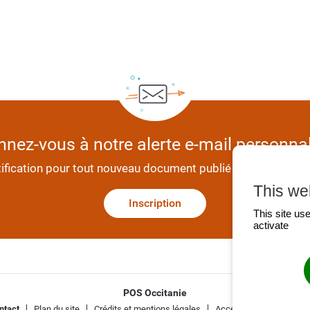
nez-vous à notre alerte e-mail personna
tification pour tout nouveau document publié dans les théma
This we
Inscription
This site us
activate
POS Occitanie
ntact
Plan du site
Crédits et mentions légales
Accessibilité non confo