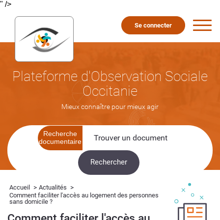
" />
Se connecter
Plateforme d'Observation Sociale
Occitanie
Mieux connaître pour mieux agir
Recherche
documentaire
>
>
Accueil
Actualités
Comment faciliter l'accès au logement des personnes
sans domicile ?
Comment faciliter l'accès au